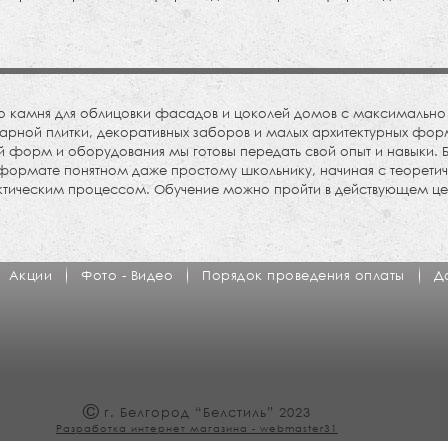
2в
11а
ого камня для облицовки фасадов и цоколей домов с максимал
уарной плитки, декоративных заборов и малых архитектурных фор
й форм и оборудования мы готовы передать свой опыт и навыки.
формате понятном даже простому школьнику, начиная с теоретич
тическим процессом. Обучение можно пройти в действующем це
Акции
Фото - Видео
Порядок проведения оплаты
Д
©
г. Белгород “Белстиль” 2023
Разработка интернет магазина - webmaster31