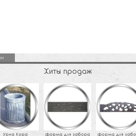
ии
Хиты продаж
Урна Кора
форма для забора
форма для заб